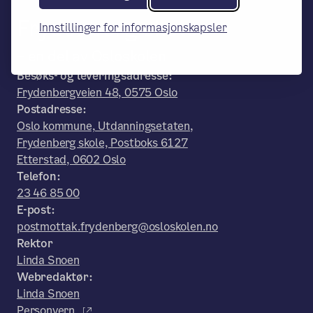
Frydenberg skole
Innstillinger for informasjonskapsler
– en del av Osloskolen
Besøks- og leveringsadresse:
Frydenbergveien 48, 0575 Oslo
Postadresse:
Oslo kommune, Utdanningsetaten,
Frydenberg skole, Postboks 6127
Etterstad, 0602 Oslo
Telefon:
23 46 85 00
E-post:
postmottak.frydenberg@osloskolen.no
Rektor
Linda Snoen
Webredaktør:
Linda Snoen
Personvern