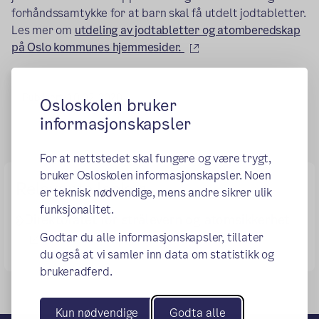
forhåndssamtykke for at barn skal få utdelt jodtabletter.
Les mer om
utdeling av jodtabletter og atomberedskap
(ekstern lenke)
på Oslo kommunes hjemmesider.
Publisert:
10.02.2020
Osloskolen bruker
informasjonskapsler
For at nettstedet skal fungere og være trygt,
bruker Osloskolen informasjonskapsler. Noen
Relevante lenker
er teknisk nødvendige, mens andre sikrer ulik
funksjonalitet.
Direktoratet for strålevern og atomsikkerhet
Godtar du alle informasjonskapsler, tillater
(ekstern lenke)
du også at vi samler inn data om statistikk og
brukeradferd.
Kun nødvendige
Godta alle