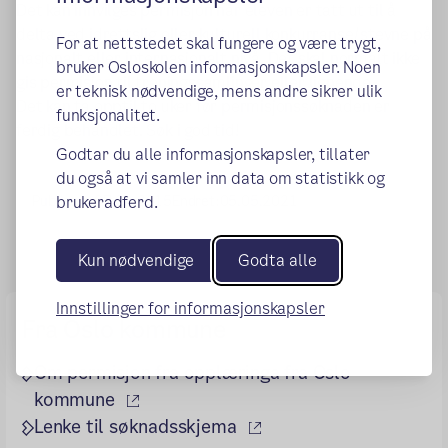
Det kan innvilges permisjon når eleven er tatt ut til å
delta ved idrettslig eller kulturell konkurranse/stevne på
For at nettstedet skal fungere og være trygt,
nasjonalt eller internasjonalt nivå. Det skal normalt ikke
bruker Osloskolen informasjonskapsler. Noen
gis permisjon til treningssamlinger eller lignende.
er teknisk nødvendige, mens andre sikrer ulik
Det kan ta opptil to uker før permisjonssøknaden er
funksjonalitet.
ferdig behandlet. Søk i god tid!
Godtar du alle informasjonskapsler, tillater
du også at vi samler inn data om statistikk og
Publisert:
07.04.2015
Endret:
05.05.2021
brukeradferd.
Kun nødvendige
Godta alle
Innstillinger for informasjonskapsler
Fra Oslo kommune
Om permisjon fra opplæringa fra Oslo
(ekstern lenke)
kommune
(ekstern lenke)
Lenke til søknadsskjema