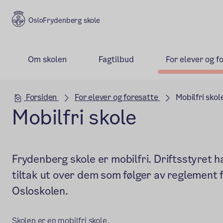
Frydenberg skole
Om skolen
Fagtilbud
For elever og f
Hovedseksjon
Forsiden
For elever og foresatte
Mobilfri skol
Mobilfri skole
Frydenberg skole er mobilfri. Driftsstyret 
tiltak ut over dem som følger av reglement f
Osloskolen.
Skolen er en mobilfri skole.