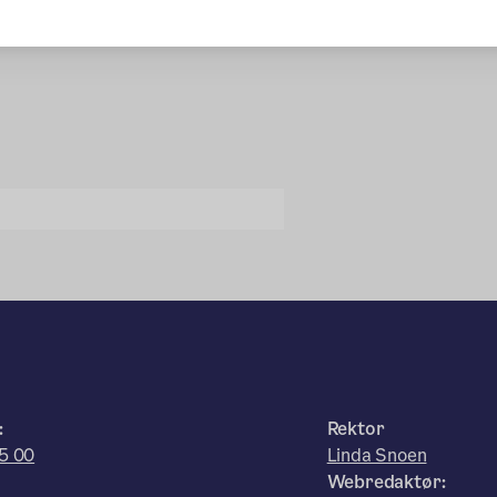
:
Rektor
5 00
Linda Snoen
Webredaktør: