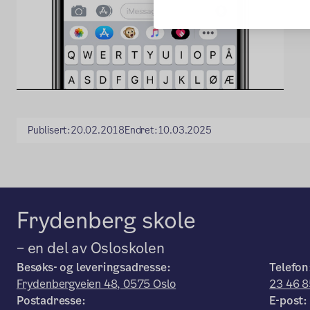
Publisert:
20.02.2018
Endret:
10.03.2025
Frydenberg skole
– en del av Osloskolen
Besøks- og leveringsadresse:
Telefon
Frydenbergveien 48, 0575 Oslo
23 46 8
Postadresse:
E-post: