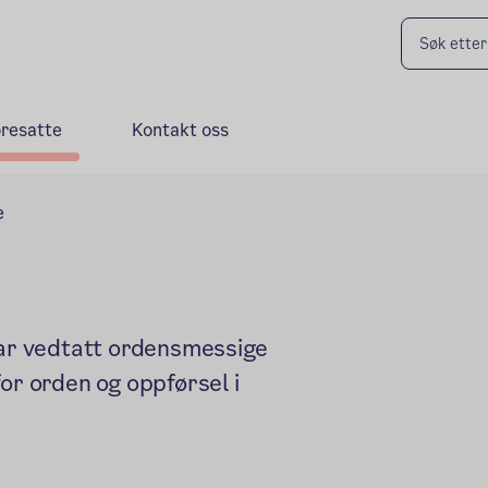
oresatte
Kontakt oss
e
har vedtatt ordensmessige
or orden og oppførsel i